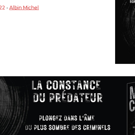
22
-
Albin Michel